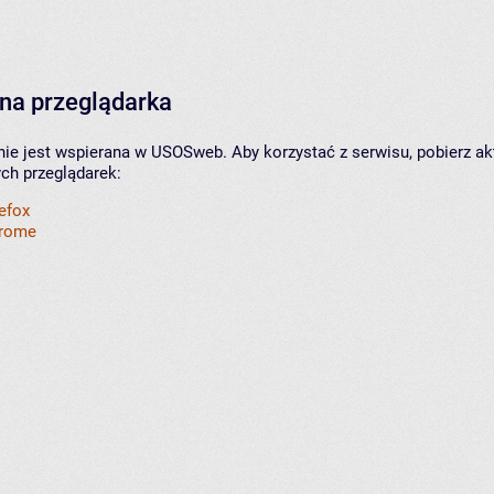
na przeglądarka
nie jest wspierana w USOSweb. Aby korzystać z serwisu, pobierz ak
ych przeglądarek:
refox
hrome