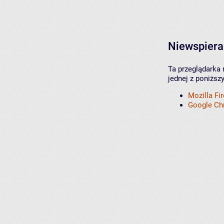
Niewspiera
Ta przeglądarka 
jednej z poniższ
Mozilla Fi
Google C