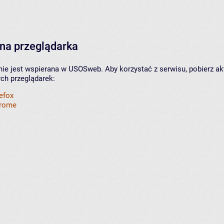
na przeglądarka
nie jest wspierana w USOSweb. Aby korzystać z serwisu, pobierz ak
ych przeglądarek:
refox
hrome