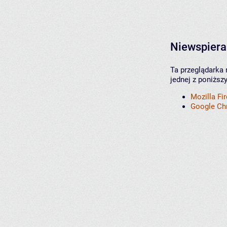
Niewspiera
Ta przeglądarka 
jednej z poniższ
Mozilla Fi
Google C