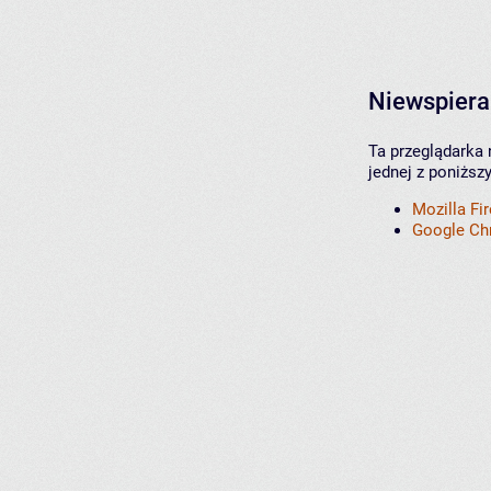
Niewspiera
Ta przeglądarka 
jednej z poniższ
Mozilla Fi
Google C