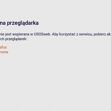
na przeglądarka
nie jest wspierana w USOSweb. Aby korzystać z serwisu, pobierz ak
ych przeglądarek:
refox
hrome