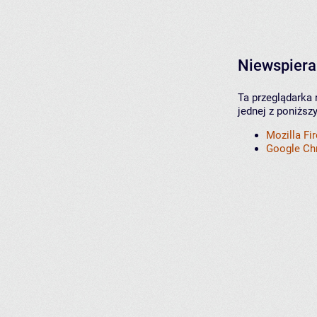
Niewspiera
Ta przeglądarka 
jednej z poniższ
Mozilla Fi
Google C