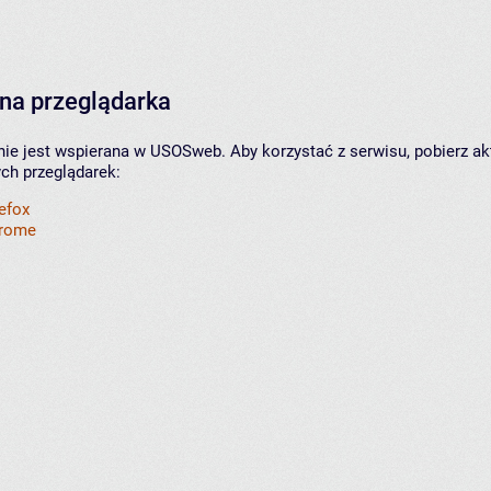
na przeglądarka
nie jest wspierana w USOSweb. Aby korzystać z serwisu, pobierz ak
ych przeglądarek:
refox
hrome