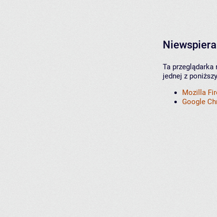
Niewspiera
Ta przeglądarka 
jednej z poniższ
Mozilla Fi
Google C