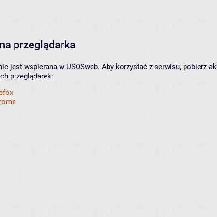
na przeglądarka
nie jest wspierana w USOSweb. Aby korzystać z serwisu, pobierz ak
ych przeglądarek:
refox
hrome