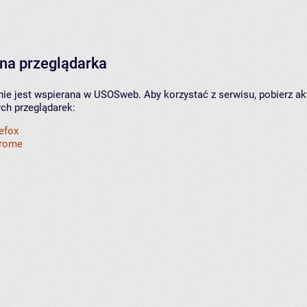
na przeglądarka
nie jest wspierana w USOSweb. Aby korzystać z serwisu, pobierz ak
ych przeglądarek:
refox
hrome