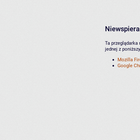
Niewspiera
Ta przeglądarka 
jednej z poniższ
Mozilla Fi
Google C