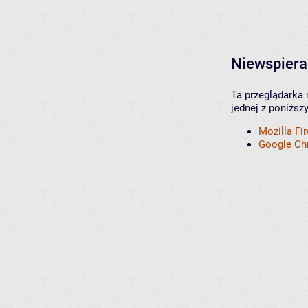
Niewspiera
Ta przeglądarka 
jednej z poniższ
Mozilla Fi
Google C