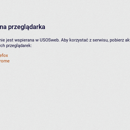
na przeglądarka
nie jest wspierana w USOSweb. Aby korzystać z serwisu, pobierz ak
ych przeglądarek:
refox
hrome