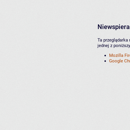
Niewspiera
Ta przeglądarka 
jednej z poniższ
Mozilla Fi
Google C