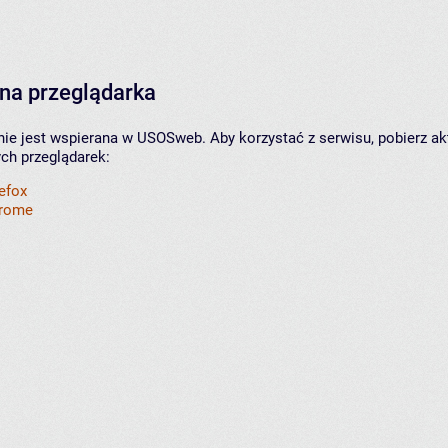
na przeglądarka
nie jest wspierana w USOSweb. Aby korzystać z serwisu, pobierz ak
ych przeglądarek:
refox
hrome