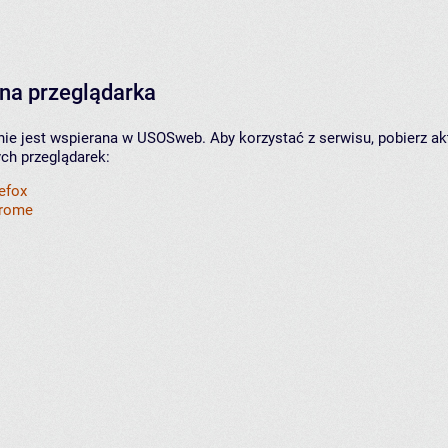
na przeglądarka
nie jest wspierana w USOSweb. Aby korzystać z serwisu, pobierz ak
ych przeglądarek:
refox
hrome