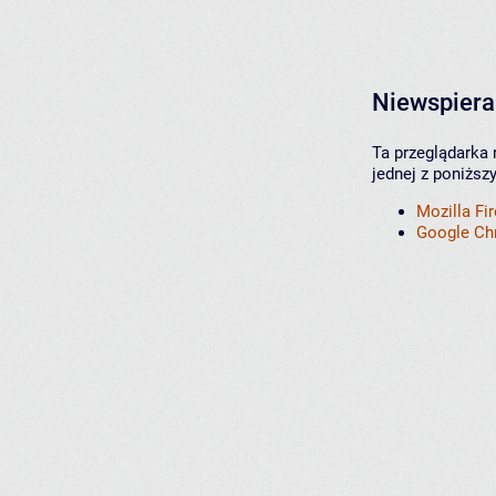
Niewspiera
Ta przeglądarka 
jednej z poniższ
Mozilla Fi
Google C