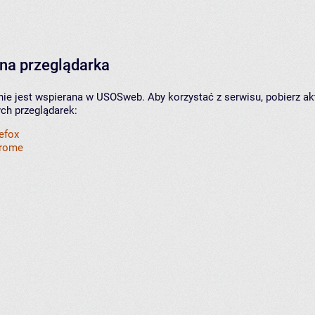
na przeglądarka
nie jest wspierana w USOSweb. Aby korzystać z serwisu, pobierz ak
ych przeglądarek:
refox
hrome