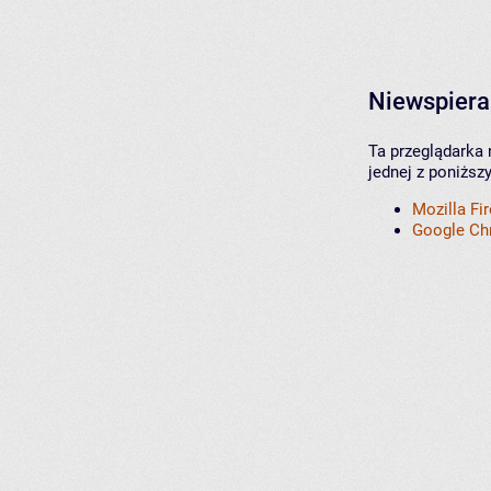
Niewspiera
Ta przeglądarka 
jednej z poniższ
Mozilla Fi
Google C