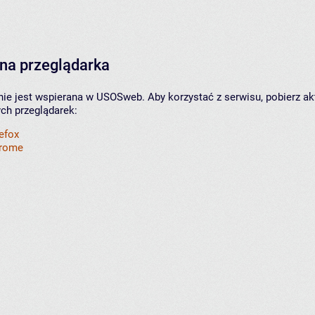
na przeglądarka
nie jest wspierana w USOSweb. Aby korzystać z serwisu, pobierz ak
ych przeglądarek:
refox
hrome