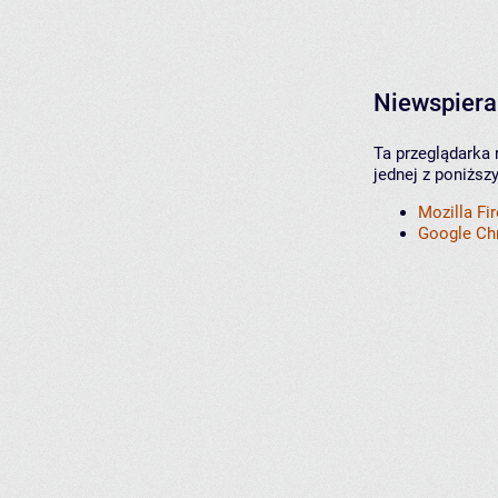
Niewspiera
Ta przeglądarka 
jednej z poniższ
Mozilla Fi
Google C