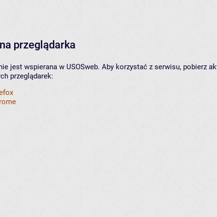
na przeglądarka
nie jest wspierana w USOSweb. Aby korzystać z serwisu, pobierz ak
ych przeglądarek:
refox
hrome