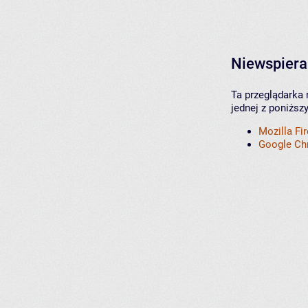
Niewspiera
Ta przeglądarka 
jednej z poniższ
Mozilla Fi
Google C