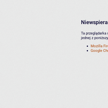
Niewspiera
Ta przeglądarka 
jednej z poniższ
Mozilla Fi
Google C