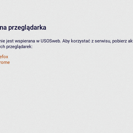
na przeglądarka
nie jest wspierana w USOSweb. Aby korzystać z serwisu, pobierz ak
ych przeglądarek:
refox
hrome