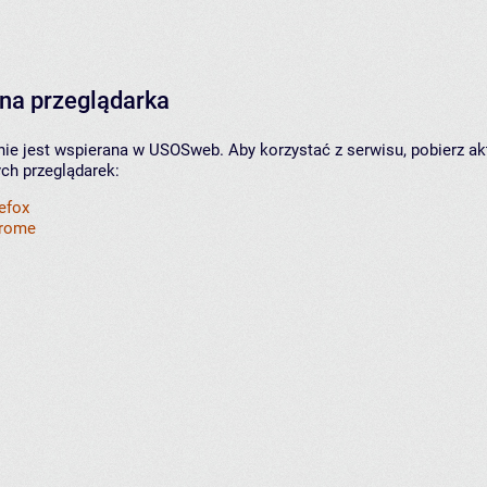
na przeglądarka
nie jest wspierana w USOSweb. Aby korzystać z serwisu, pobierz ak
ych przeglądarek:
refox
hrome