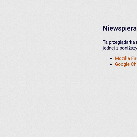
Niewspiera
Ta przeglądarka 
jednej z poniższ
Mozilla Fi
Google C