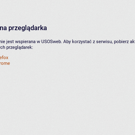
na przeglądarka
nie jest wspierana w USOSweb. Aby korzystać z serwisu, pobierz ak
ych przeglądarek:
refox
hrome