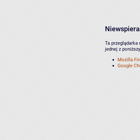
Niewspiera
Ta przeglądarka 
jednej z poniższ
Mozilla Fi
Google C