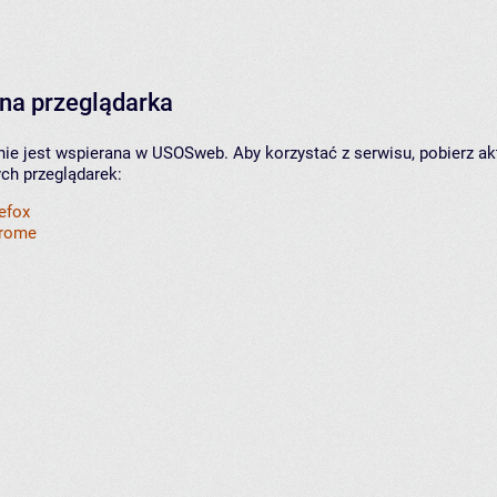
na przeglądarka
nie jest wspierana w USOSweb. Aby korzystać z serwisu, pobierz ak
ych przeglądarek:
refox
hrome