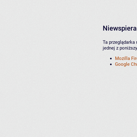
Niewspiera
Ta przeglądarka 
jednej z poniższ
Mozilla Fi
Google C