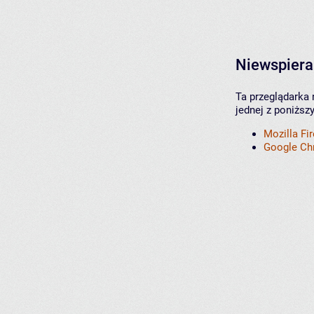
Niewspiera
Ta przeglądarka 
jednej z poniższ
Mozilla Fi
Google C