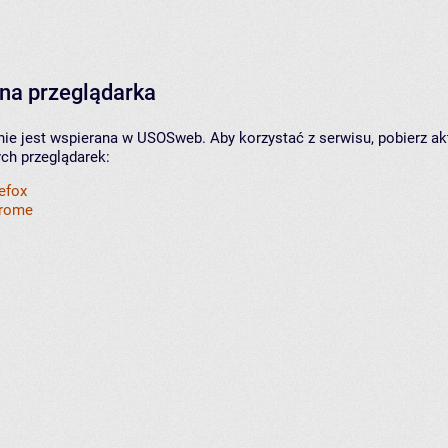
na przeglądarka
nie jest wspierana w USOSweb. Aby korzystać z serwisu, pobierz ak
ych przeglądarek:
refox
hrome