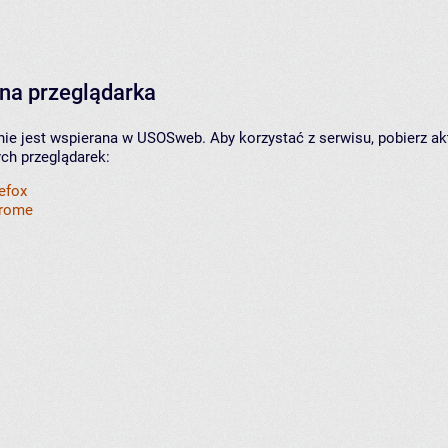
na przeglądarka
nie jest wspierana w USOSweb. Aby korzystać z serwisu, pobierz ak
ych przeglądarek:
refox
hrome