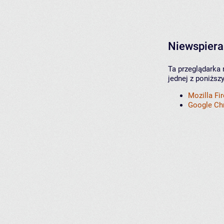
Niewspiera
Ta przeglądarka 
jednej z poniższ
Mozilla Fi
Google C