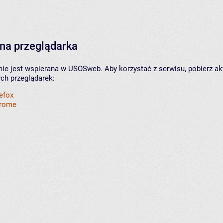
na przeglądarka
nie jest wspierana w USOSweb. Aby korzystać z serwisu, pobierz ak
ych przeglądarek:
refox
hrome