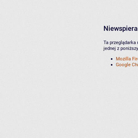
Niewspiera
Ta przeglądarka 
jednej z poniższ
Mozilla Fi
Google C