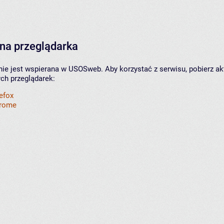
na przeglądarka
nie jest wspierana w USOSweb. Aby korzystać z serwisu, pobierz ak
ych przeglądarek:
refox
hrome