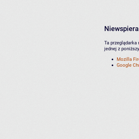
Niewspiera
Ta przeglądarka 
jednej z poniższ
Mozilla Fi
Google C