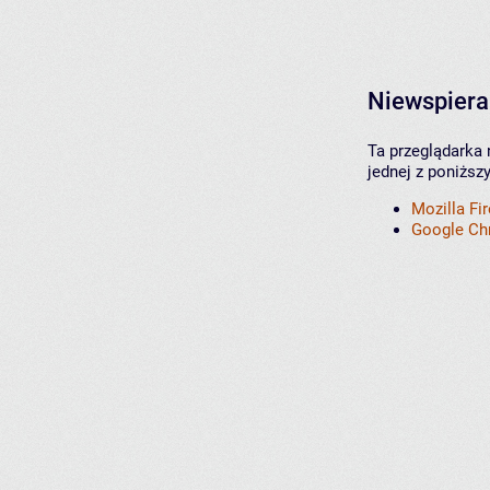
Niewspiera
Ta przeglądarka 
jednej z poniższ
Mozilla Fi
Google C