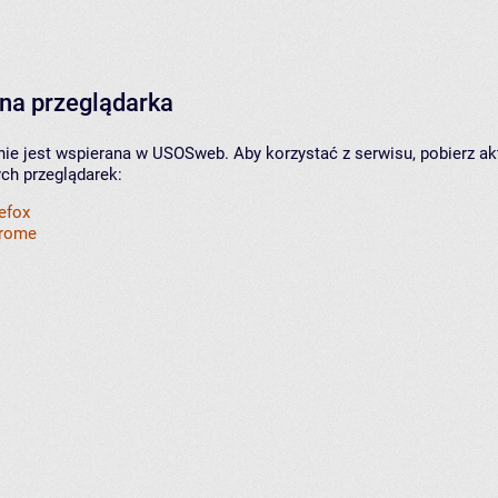
na przeglądarka
nie jest wspierana w USOSweb. Aby korzystać z serwisu, pobierz ak
ych przeglądarek:
refox
hrome