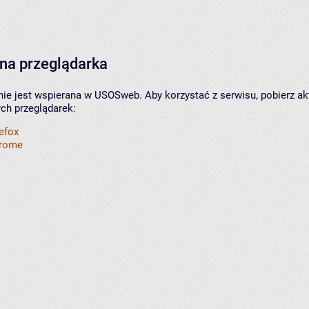
na przeglądarka
nie jest wspierana w USOSweb. Aby korzystać z serwisu, pobierz ak
ych przeglądarek:
refox
hrome