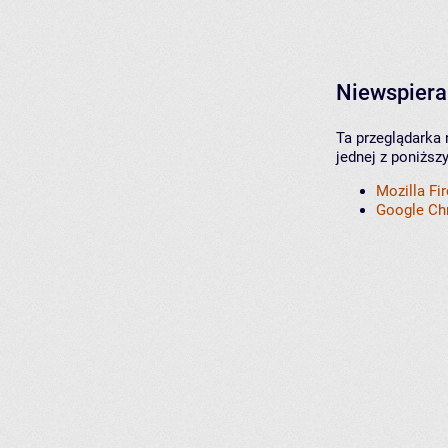
Niewspiera
Ta przeglądarka 
jednej z poniższ
Mozilla Fi
Google C