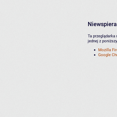
Niewspiera
Ta przeglądarka 
jednej z poniższ
Mozilla Fi
Google C