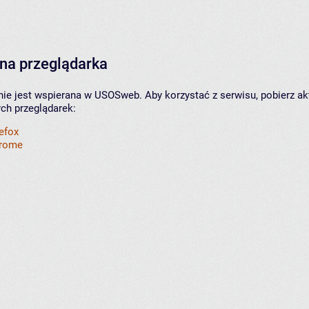
na przeglądarka
nie jest wspierana w USOSweb. Aby korzystać z serwisu, pobierz ak
ych przeglądarek:
refox
hrome