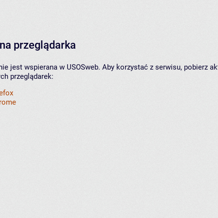
na przeglądarka
nie jest wspierana w USOSweb. Aby korzystać z serwisu, pobierz ak
ych przeglądarek:
refox
hrome