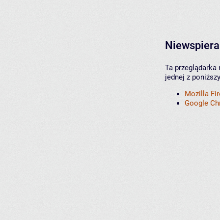
Niewspiera
Ta przeglądarka 
jednej z poniższ
Mozilla Fi
Google C