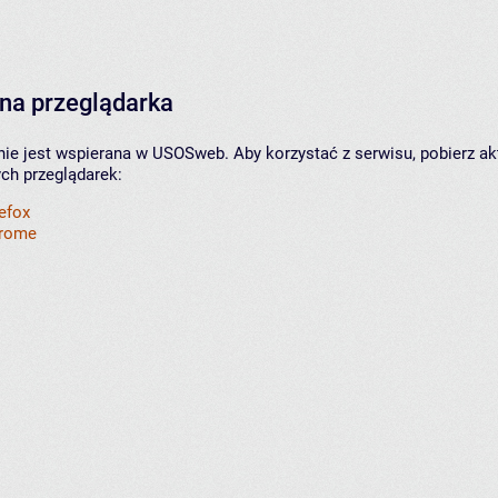
na przeglądarka
nie jest wspierana w USOSweb. Aby korzystać z serwisu, pobierz ak
ych przeglądarek:
refox
hrome