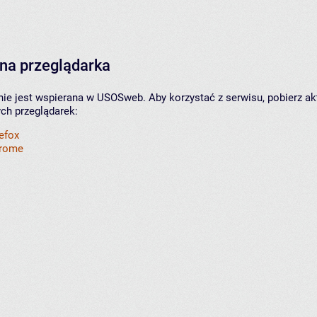
na przeglądarka
nie jest wspierana w USOSweb. Aby korzystać z serwisu, pobierz ak
ych przeglądarek:
refox
hrome