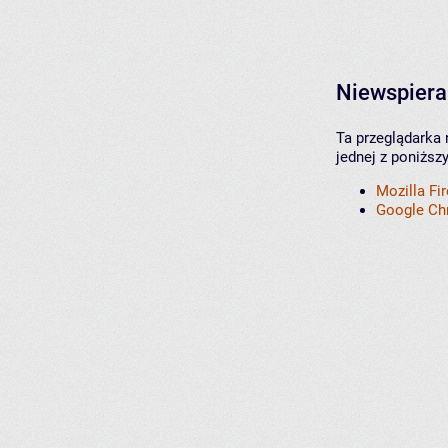
Niewspiera
Ta przeglądarka 
jednej z poniższ
Mozilla Fi
Google C