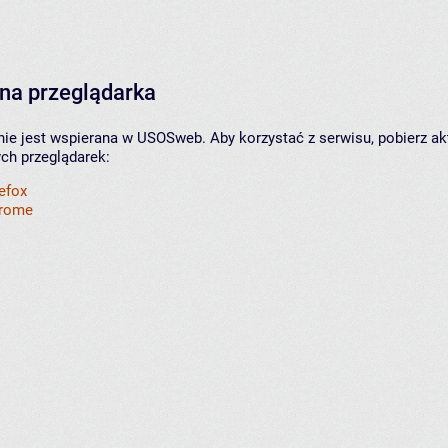
na przeglądarka
nie jest wspierana w USOSweb. Aby korzystać z serwisu, pobierz ak
ych przeglądarek:
refox
hrome