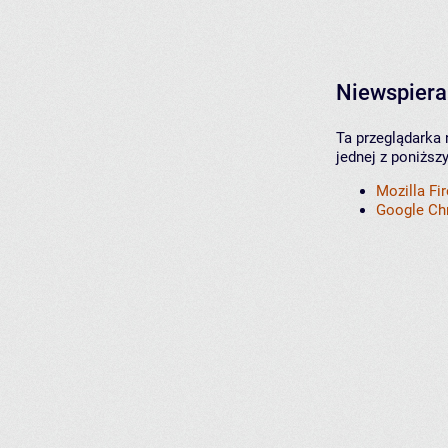
Niewspiera
Ta przeglądarka 
jednej z poniższ
Mozilla Fi
Google C