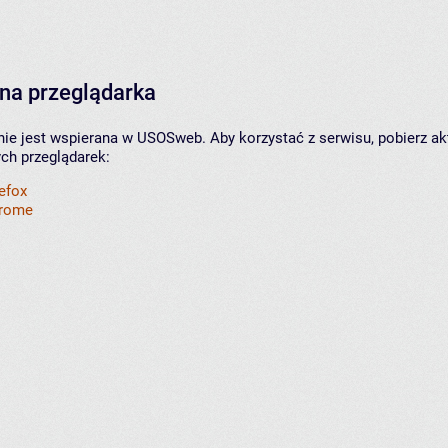
na przeglądarka
nie jest wspierana w USOSweb. Aby korzystać z serwisu, pobierz ak
ych przeglądarek:
refox
hrome