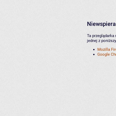
Niewspiera
Ta przeglądarka 
jednej z poniższ
Mozilla Fi
Google C