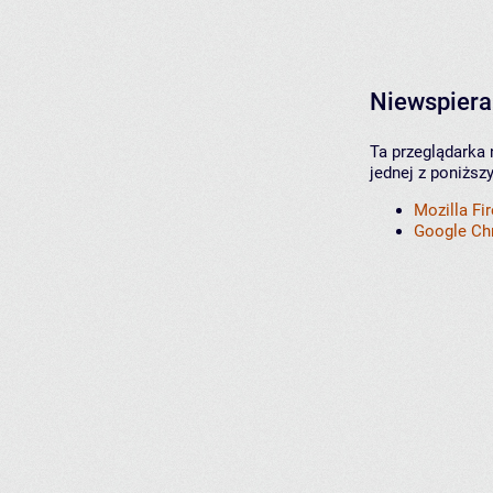
Niewspiera
Ta przeglądarka 
jednej z poniższ
Mozilla Fi
Google C