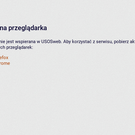
na przeglądarka
nie jest wspierana w USOSweb. Aby korzystać z serwisu, pobierz ak
ych przeglądarek:
refox
hrome