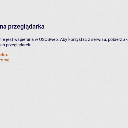
na przeglądarka
nie jest wspierana w USOSweb. Aby korzystać z serwisu, pobierz ak
ych przeglądarek:
refox
hrome