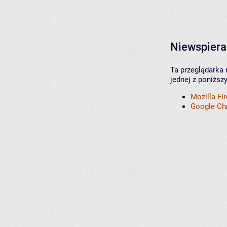
Niewspiera
Ta przeglądarka 
jednej z poniższ
Mozilla Fi
Google C