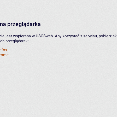
na przeglądarka
nie jest wspierana w USOSweb. Aby korzystać z serwisu, pobierz ak
ych przeglądarek:
refox
hrome