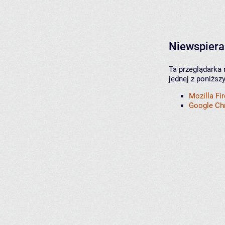
Niewspiera
Ta przeglądarka 
jednej z poniższ
Mozilla Fi
Google C