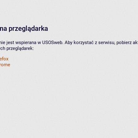
na przeglądarka
nie jest wspierana w USOSweb. Aby korzystać z serwisu, pobierz ak
ych przeglądarek:
refox
hrome