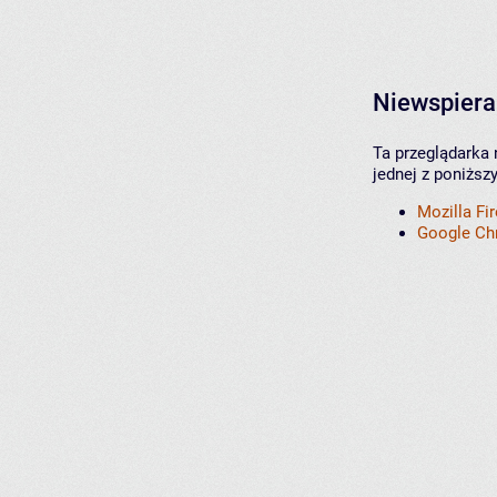
Niewspiera
Ta przeglądarka 
jednej z poniższ
Mozilla Fi
Google C