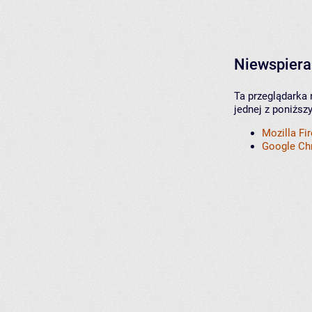
Niewspiera
Ta przeglądarka 
jednej z poniższ
Mozilla Fi
Google C