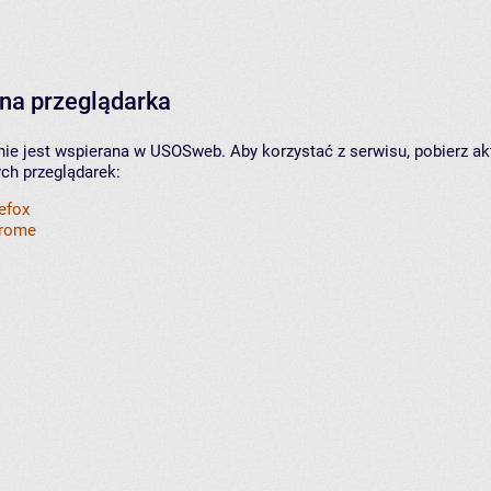
na przeglądarka
nie jest wspierana w USOSweb. Aby korzystać z serwisu, pobierz ak
ych przeglądarek:
refox
hrome