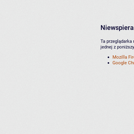
Niewspiera
Ta przeglądarka 
jednej z poniższ
Mozilla Fi
Google C