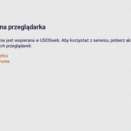
na przeglądarka
nie jest wspierana w USOSweb. Aby korzystać z serwisu, pobierz ak
ych przeglądarek:
refox
hrome