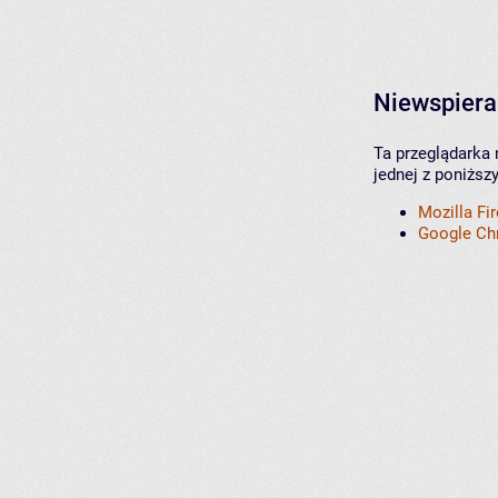
Niewspiera
Ta przeglądarka 
jednej z poniższ
Mozilla Fi
Google C