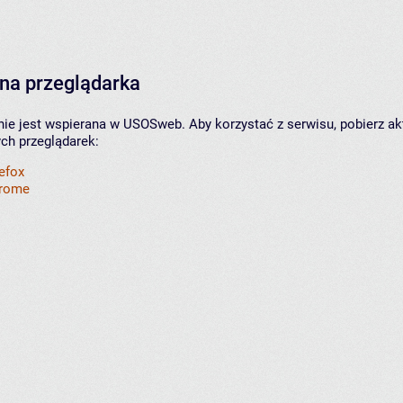
na przeglądarka
nie jest wspierana w USOSweb. Aby korzystać z serwisu, pobierz ak
ych przeglądarek:
refox
hrome