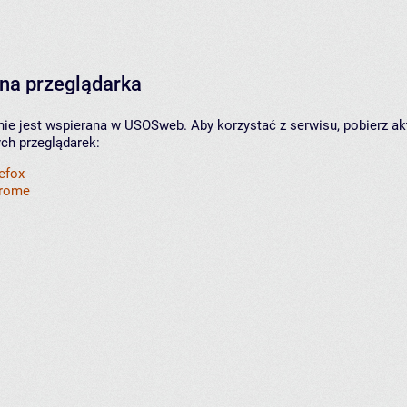
na przeglądarka
nie jest wspierana w USOSweb. Aby korzystać z serwisu, pobierz ak
ych przeglądarek:
refox
hrome