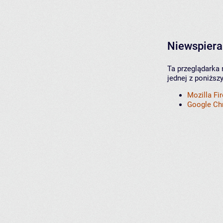
Niewspiera
Ta przeglądarka 
jednej z poniższ
Mozilla Fi
Google C