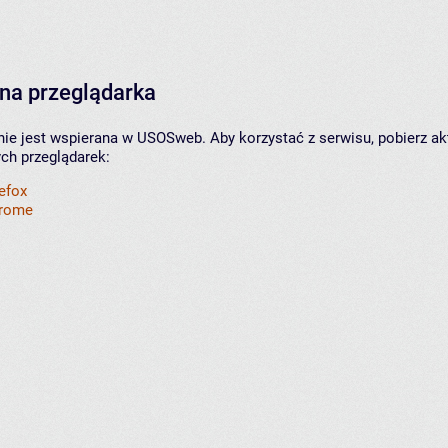
na przeglądarka
nie jest wspierana w USOSweb. Aby korzystać z serwisu, pobierz ak
ych przeglądarek:
refox
hrome