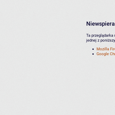
Niewspiera
Ta przeglądarka 
jednej z poniższ
Mozilla Fi
Google C