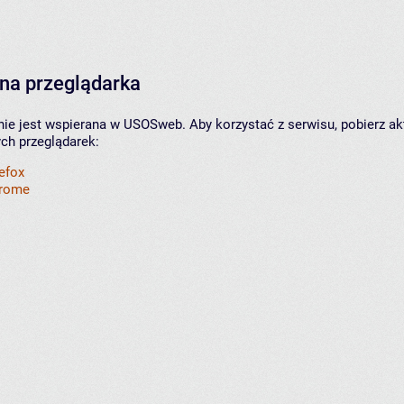
na przeglądarka
nie jest wspierana w USOSweb. Aby korzystać z serwisu, pobierz ak
ych przeglądarek:
refox
hrome