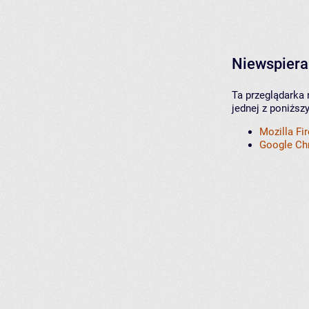
Niewspiera
Ta przeglądarka 
jednej z poniższ
Mozilla Fi
Google C