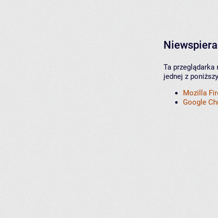
Niewspiera
Ta przeglądarka 
jednej z poniższ
Mozilla Fi
Google C