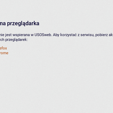
na przeglądarka
nie jest wspierana w USOSweb. Aby korzystać z serwisu, pobierz ak
ych przeglądarek:
refox
hrome