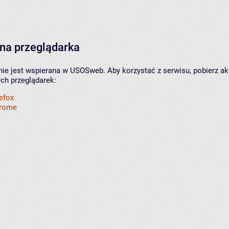
na przeglądarka
nie jest wspierana w USOSweb. Aby korzystać z serwisu, pobierz ak
ych przeglądarek:
refox
hrome