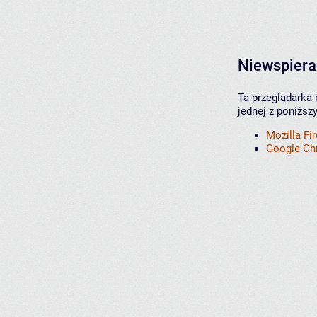
Niewspiera
Ta przeglądarka 
jednej z poniższ
Mozilla Fi
Google C