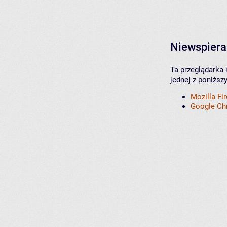
Niewspiera
Ta przeglądarka 
jednej z poniższ
Mozilla Fi
Google C