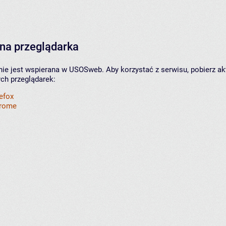
na przeglądarka
nie jest wspierana w USOSweb. Aby korzystać z serwisu, pobierz ak
ych przeglądarek:
refox
hrome