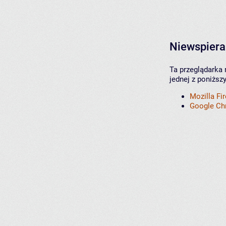
Niewspiera
Ta przeglądarka 
jednej z poniższ
Mozilla Fi
Google C