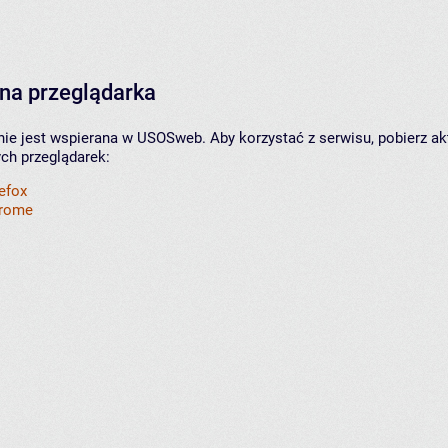
na przeglądarka
nie jest wspierana w USOSweb. Aby korzystać z serwisu, pobierz ak
ych przeglądarek:
refox
hrome