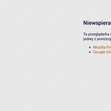
Niewspiera
Ta przeglądarka 
jednej z poniższ
Mozilla Fi
Google C