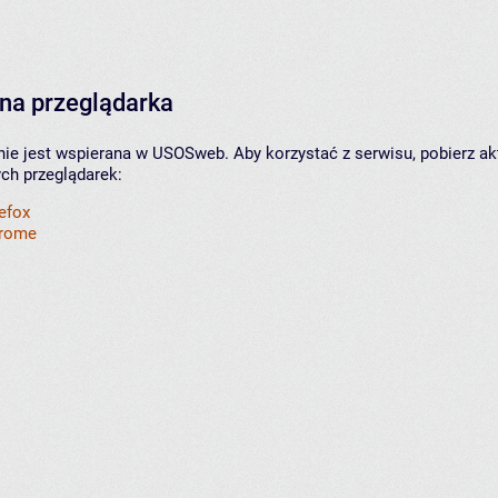
na przeglądarka
nie jest wspierana w USOSweb. Aby korzystać z serwisu, pobierz ak
ych przeglądarek:
refox
hrome