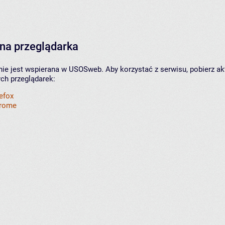
na przeglądarka
nie jest wspierana w USOSweb. Aby korzystać z serwisu, pobierz ak
ych przeglądarek:
refox
hrome