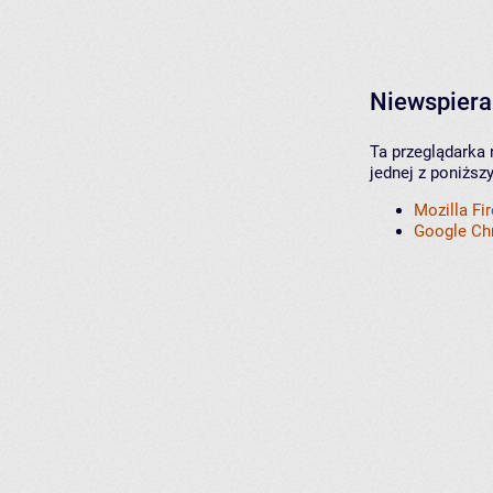
Niewspiera
Ta przeglądarka 
jednej z poniższ
Mozilla Fi
Google C