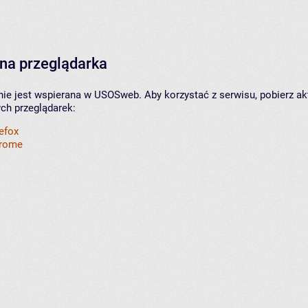
na przeglądarka
nie jest wspierana w USOSweb. Aby korzystać z serwisu, pobierz ak
ych przeglądarek:
refox
hrome