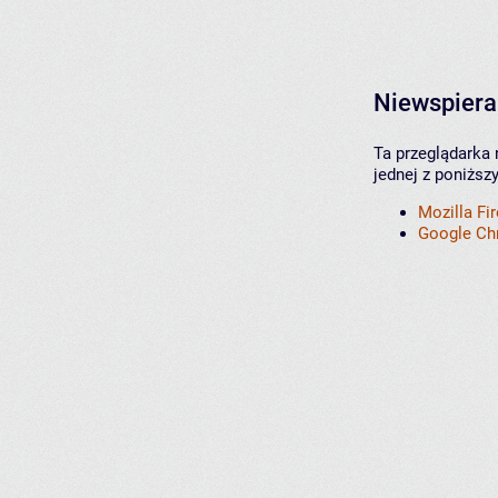
Niewspiera
Ta przeglądarka 
jednej z poniższ
Mozilla Fi
Google C