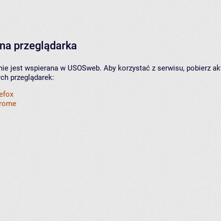
na przeglądarka
nie jest wspierana w USOSweb. Aby korzystać z serwisu, pobierz ak
ych przeglądarek:
refox
hrome