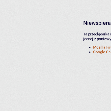
Niewspiera
Ta przeglądarka 
jednej z poniższ
Mozilla Fi
Google C