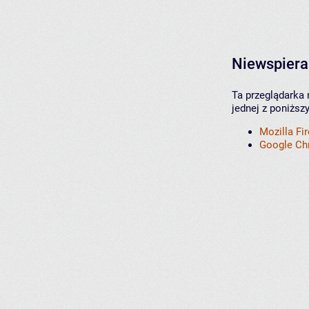
Niewspiera
Ta przeglądarka 
jednej z poniższ
Mozilla Fi
Google C