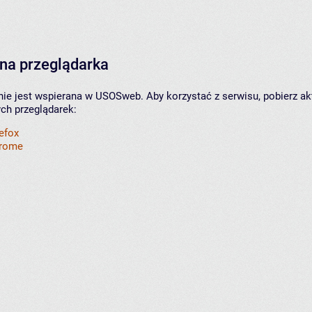
na przeglądarka
nie jest wspierana w USOSweb. Aby korzystać z serwisu, pobierz ak
ych przeglądarek:
refox
hrome