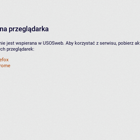
na przeglądarka
nie jest wspierana w USOSweb. Aby korzystać z serwisu, pobierz ak
ych przeglądarek:
refox
hrome