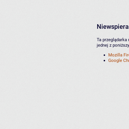
Niewspiera
Ta przeglądarka 
jednej z poniższ
Mozilla Fi
Google C