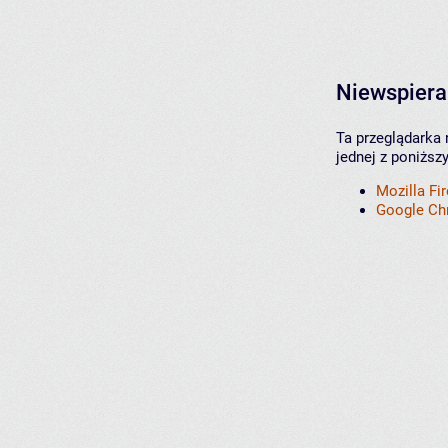
Niewspiera
Ta przeglądarka 
jednej z poniższ
Mozilla Fi
Google C