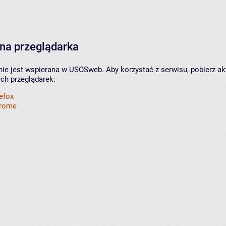
na przeglądarka
nie jest wspierana w USOSweb. Aby korzystać z serwisu, pobierz ak
ych przeglądarek:
refox
hrome