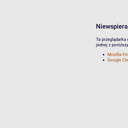
Niewspiera
Ta przeglądarka 
jednej z poniższ
Mozilla Fi
Google C