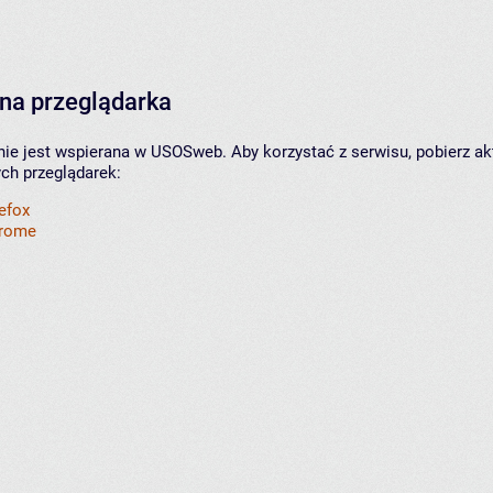
na przeglądarka
nie jest wspierana w USOSweb. Aby korzystać z serwisu, pobierz ak
ych przeglądarek:
refox
hrome